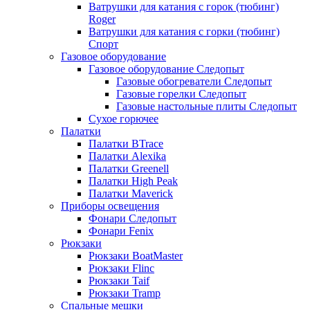
Ватрушки для катания с горок (тюбинг)
Roger
Ватрушки для катания с горки (тюбинг)
Спорт
Газовое оборудование
Газовое оборудование Следопыт
Газовые обогреватели Следопыт
Газовые горелки Следопыт
Газовые настольные плиты Следопыт
Сухое горючее
Палатки
Палатки BTrace
Палатки Alexika
Палатки Greenell
Палатки High Peak
Палатки Maverick
Приборы освещения
Фонари Следопыт
Фонари Fenix
Рюкзаки
Рюкзаки BoatMaster
Рюкзаки Flinc
Рюкзаки Taif
Рюкзаки Tramp
Спальные мешки