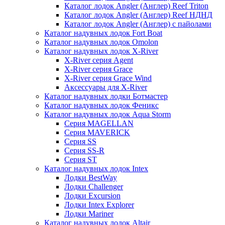
Каталог лодок Angler (Англер) Reef Triton
Каталог лодок Angler (Англер) Reef НДНД
Каталог лодок Angler (Англер) с пайолами
Каталог надувных лодок Fort Boat
Каталог надувных лодок Omolon
Каталог надувных лодок X-River
X-River серия Agent
X-River серия Grace
X-River серия Grace Wind
Аксессуары для X-River
Каталог надувных лодки Ботмастер
Каталог надувных лодок Феникc
Каталог надувных лодок Aqua Storm
Серия MAGELLAN
Серия MAVERICK
Серия SS
Серия SS-R
Серия ST
Каталог надувных лодок Intex
Лодки BestWay
Лодки Challenger
Лодки Excursion
Лодки Intex Explorer
Лодки Mariner
Каталог надувных лодок Altair