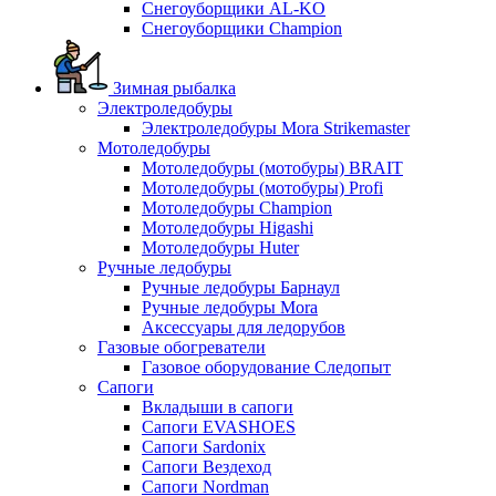
Снегоуборщики AL-KO
Снегоуборщики Champion
Зимная рыбалка
Электроледобуры
Электроледобуры Mora Strikemaster
Мотоледобуры
Мотоледобуры (мотобуры) BRAIT
Мотоледобуры (мотобуры) Profi
Мотоледобуры Champion
Мотоледобуры Higashi
Мотоледобуры Huter
Ручные ледобуры
Ручные ледобуры Барнаул
Ручные ледобуры Mora
Аксессуары для ледорубов
Газовые обогреватели
Газовое оборудование Следопыт
Сапоги
Вкладыши в сапоги
Сапоги EVASHOES
Сапоги Sardonix
Сапоги Вездеход
Сапоги Nordman