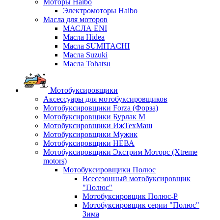
Моторы Haibo
Электромоторы Haibo
Масла для моторов
МАСЛА ENI
Масла Hidea
Масла SUMITACHI
Масла Suzuki
Масла Tohatsu
Мотобуксировщики
Аксессуары для мотобуксировщиков
Мотобуксировщики Forza (Форза)
Мотобуксировщики Бурлак М
Мотобуксировщики ИжТехМаш
Мотобуксировщики Мужик
Мотобуксировщики НЕВА
Мотобуксировщики Экстрим Моторс (Xtreme
motors)
Мотобуксировщики Полюс
Всесезонный мотобуксировщик
"Полюс"
Мотобуксировщик Полюс-Р
Мотобуксировщик серии "Полюс"
Зима