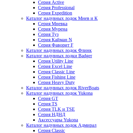
Серия Active
Серия Professional
Серия Expedition
Каталог надувных лодок Мнев и К
Серия Мневка
Серия Мурена
Серия Туз
Серия Кайман N
Серия Фаворит F
Каталог надувных лодок Флинк
Каталог надувных лодки Badger
Серия Utility Line
Серия Excel Line
Серия Classic Line
Серия Fishing Line
Серия Heavy Duty
Каталог надувных лодок RiverBoats
Каталог надувных лодок Yukona
Серия GT
Серия TS
Серия TLK и TSE
Серия НДНД
Аксессуары Yukona
Каталог надувных лодок Адмирал
Серия Classic