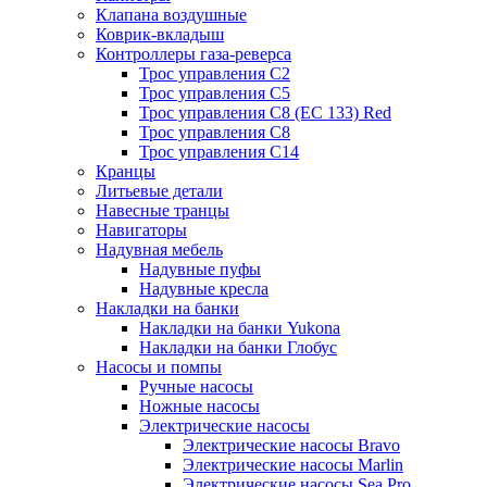
Клапана воздушные
Коврик-вкладыш
Контроллеры газа-реверса
Трос управления C2
Трос управления C5
Трос управления C8 (ЕС 133) Red
Трос управления C8
Трос управления C14
Кранцы
Литьевые детали
Навесные транцы
Навигаторы
Надувная мебель
Надувные пуфы
Надувные кресла
Накладки на банки
Накладки на банки Yukona
Накладки на банки Глобус
Насосы и помпы
Ручные насосы
Ножные насосы
Электрические насосы
Электрические насосы Bravo
Электрические насосы Marlin
Электрические насосы Sea Pro