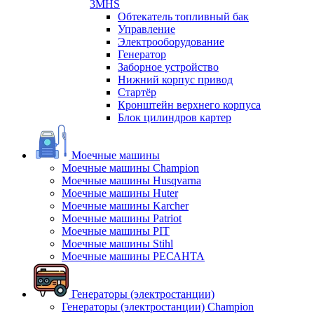
3MHS
Обтекатель топливный бак
Управление
Электрооборудование
Генератор
Заборное устройство
Нижний корпус привод
Стартёр
Кронштейн верхнего корпуса
Блок цилиндров картер
Моечные машины
Моечные машины Champion
Моечные машины Husqvarna
Моечные машины Huter
Моечные машины Karcher
Моечные машины Patriot
Моечные машины PIT
Моечные машины Stihl
Моечные машины РЕСАНТА
Генераторы (электростанции)
Генераторы (электростанции) Champion