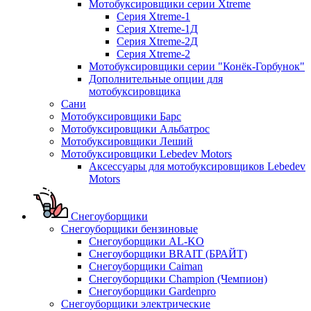
Мотобуксировщики серии Xtreme
Серия Xtreme-1
Серия Xtreme-1Д
Серия Xtreme-2Д
Серия Xtreme-2
Мотобуксировщики серии "Конёк-Горбунок"
Дополнительные опции для
мотобуксировщика
Сани
Мотобуксировщики Барс
Мотобуксировщики Альбатрос
Мотобуксировщики Леший
Мотобуксировщики Lebedev Motors
Аксессуары для мотобуксировщиков Lebedev
Motors
Снегоуборщики
Снегоуборщики бензиновые
Снегоуборщики AL-KO
Снегоуборщики BRAIT (БРАЙТ)
Снегоуборщики Caiman
Снегоуборщики Champion (Чемпион)
Снегоуборщики Gardenpro
Снегоуборщики электрические